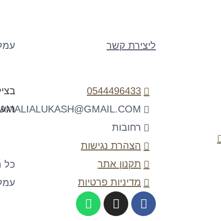
ליצירת קשר
עמל
0544496433
בציל
AMALIALUKASH@GMAIL.COM
רגע
רחובות
הצהרת נגישות
תקנון אתר
מדיניות פרטיות
עמל
W
I
F
H
N
A