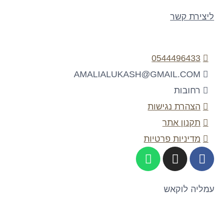
ליצירת קשר
0544496433
AMALIALUKASH@GMAIL.COM
רחובות
הצהרת נגישות
תקנון אתר
מדיניות פרטיות
W
I
F
H
N
A
A
S
C
T
T
E
עמליה לוקאש
S
A
B
A
G
O