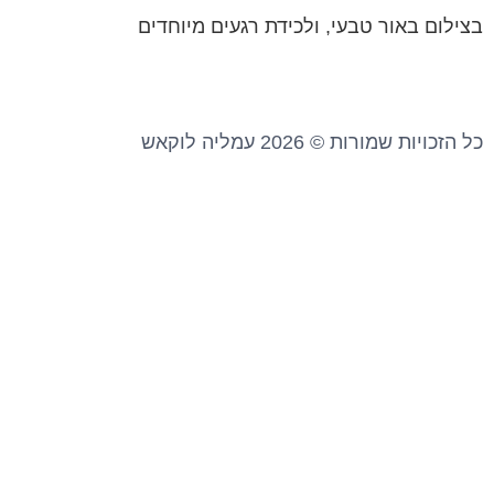
P
R
O
בצילום באור טבעי, ולכידת רגעים מיוחדים
P
A
K
M
כל הזכויות שמורות © 2026 עמליה לוקאש
אנו משתמשים בעוגיות כדי לשפר את חוויית הגלישה
שלכם ולנתח שימוש באתר.
באמצעות המשך השימוש באתר, אתם מאשרים שימוש
בעוגיות. לקריאה נוספת ראו
מדיניות פרטיות
←
WHATSAPP