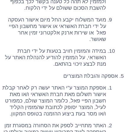
ולמזמין לא תהה כל טענה בקשר לכך בכפוף
להשבת הסכום ששולם על ידי הלקוח.
מועד המשלוח יקבע החל מיום אישור העסקה
על ידי חברת האשראי או אישור מחשבון הפיי
פאל או שירות ארנק אלקטרוני זמין אחר
שאושר.
במידה והמזמין חויב בטעות על ידי חברת
האשראי, על המזמין להודיע להנהלת האתר על
מנת לבצע זיכוי בהתאם.
אספקה והובלת המוצרים
אספקת המוצר ע”י האתר יעשה רק לאחר קבלת
אישור תשלום מאת חברת האשראי ו/או מאת
חשבון הפיי פאל, כלומר המוצר שולם, כמפורט
לעיל, המוצר יסופק לכתובת שהמזמין הקליד
ו/או מסר בעת ביצוע ההזמנה בטופס המקוון.
האתר מתחייב לספק את הסחורה במסגרת זמן
האספקה ליעד המבוקש ויעשה כמיטב יכולתו כי