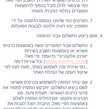
דרך כרטיס האשראי ו/או דרך חשבון הפיי פאל
כפי שיבואר להלן והכל בכפוף להימצאות
המוצרים במלאי החברה והאתר.
הפרטים כפי שהוזנו בטופס ההזמנה על ידי
המזמין, יהוו ראיה חלוטה לנכונות הפעולות.
אופן ביצוע התשלום עבור ההזמנה
התשלום עבור המוצרים יעשה באמצעות כרטיס
אשראי או באמצעות חשבון בשירות
“ארנק אלקטרוני” כדוגמת פיי פאל-
(
WWW.PAYPAL.COM
) וכל שירות דומה
, כפי שיהיה זמין לשימוש באתר, מעת לעת לפי
שיקול דעתה של הנהלת האתר.
אם יבחר המזמין להשתמש בכרטיס אשראי
לשם ביצוע התשלום, יתבקש המזמין למסור את
פרטי כרטיס האשראי, תעודת זהות, סוג
הכרטיס ותוקפו. אם החליט המזמין לשלם
באמצעות הפיי פאל, החברה תוכל לגבות את
התשלום עבור המוצרים רק לאחר קבלת אישור