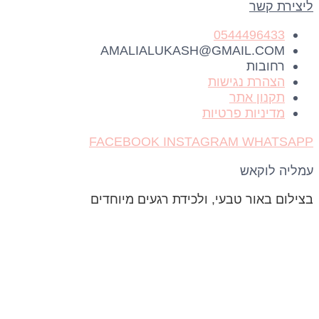
ליצירת קשר
0544496433
AMALIALUKASH@GMAIL.COM
רחובות
הצהרת נגישות
תקנון אתר
מדיניות פרטיות
FACEBOOK
INSTAGRAM
WHATSAPP
עמליה לוקאש
בצילום באור טבעי, ולכידת רגעים מיוחדים
כל הזכויות שמורות © 2026 עמליה לוקאש
אנו משתמשים בעוגיות כדי לשפר את חוויית הגלישה
שלכם ולנתח שימוש באתר.
באמצעות המשך השימוש באתר, אתם מאשרים שימוש
בעוגיות. לקריאה נוספת ראו
מדיניות פרטיות