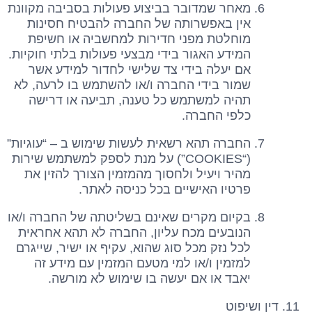
מאחר שמדובר בביצוע פעולות בסביבה מקוונת
אין באפשרותה של החברה להבטיח חסינות
מוחלטת מפני חדירות למחשביה או חשיפת
המידע האגור בידי מבצעי פעולות בלתי חוקיות.
אם יעלה בידי צד שלישי לחדור למידע אשר
שמור בידי החברה ו/או להשתמש בו לרעה, לא
תהיה למשתמש כל טענה, תביעה או דרישה
כלפי החברה.
החברה תהא רשאית לעשות שימוש ב – “עוגיות”
(“COOKIES”) על מנת לספק למשתמש שירות
מהיר ויעיל ולחסוך מהמזמין הצורך להזין את
פרטיו האישיים בכל כניסה לאתר.
בקיום מקרים שאינם בשליטתה של החברה ו/או
הנובעים מכח עליון, החברה לא תהא אחראית
לכל נזק מכל סוג שהוא, עקיף או ישיר, שייגרם
למזמין ו/או למי מטעם המזמין עם מידע זה
יאבד או אם יעשה בו שימוש לא מורשה.
דין ושיפוט