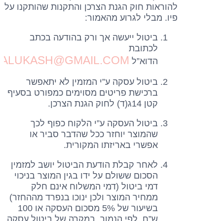
להוראות חוק הגנת הצרכן והתקנות שהותקנו על
פיו. מבלי לגרוע מהאמור:
ביטול ייעשה אך ורק בהודעה בכתב
לכתובת
IALUKASH@GMAIL.COM
הדוא”ל
ביטול עסקה ע”י המזמין לא יתאפשר
ברכישת פריטים מסוימים כמפורט בסעיף
קטן 14ג(ד) לחוק הגנת הצרכן.
ביטול העסקה ע”י הלקוח כפוף לכך
שהמוצר יוחזר ככל שהדבר סביר או
אפשרי באריזתו המקורית.
לאחר קבלת הודעת הביטול יושב למזמין
הסכום ששולם על ידו בגין המוצר בניכוי
דמי ביטול (דמי המשלוח אינם חלק
ממחיר המוצר ולכן ינוכו בנפרד מההחזר)
בשיעור של 5% מסכום העסקה או 100
ש”ח, לפי הנמוך. במקרה של ביטול עסקה