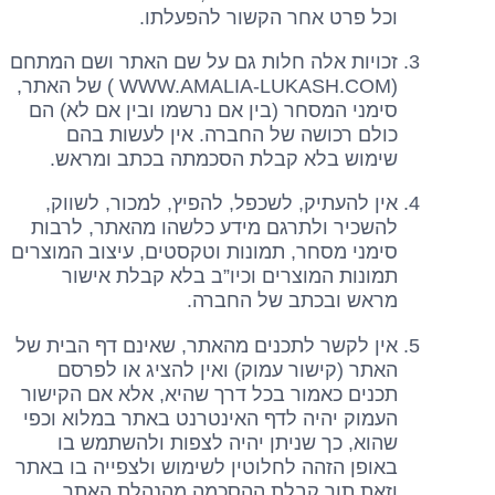
וכל פרט אחר הקשור להפעלתו.
זכויות אלה חלות גם על שם האתר ושם המתחם
(WWW.AMALIA-LUKASH.COM ) של האתר,
סימני המסחר (בין אם נרשמו ובין אם לא) הם
כולם רכושה של החברה. אין לעשות בהם
שימוש בלא קבלת הסכמתה בכתב ומראש.
אין להעתיק, לשכפל, להפיץ, למכור, לשווק,
להשכיר ולתרגם מידע כלשהו מהאתר, לרבות
סימני מסחר, תמונות וטקסטים, עיצוב המוצרים
תמונות המוצרים וכיו”ב בלא קבלת אישור
מראש ובכתב של החברה.
אין לקשר לתכנים מהאתר, שאינם דף הבית של
האתר (קישור עמוק) ואין להציג או לפרסם
תכנים כאמור בכל דרך שהיא, אלא אם הקישור
העמוק יהיה לדף האינטרנט באתר במלוא וכפי
שהוא, כך שניתן יהיה לצפות ולהשתמש בו
באופן הזהה לחלוטין לשימוש ולצפייה בו באתר
וזאת תוך קבלת ההסכמה מהנהלת האתר.